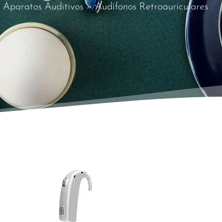
»
Aparatos Auditivos
»
Audífonos Retroauriculares​