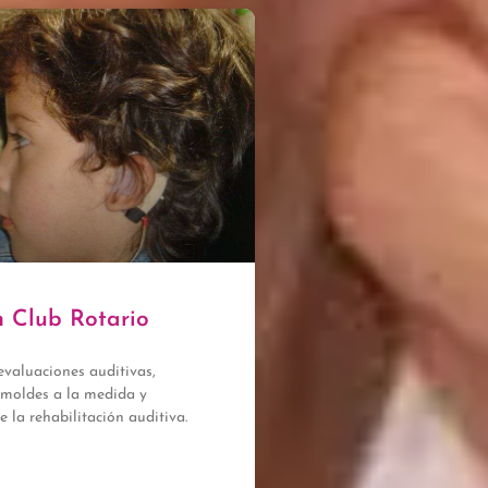
 Club Rotario
evaluaciones auditivas,
 moldes a la medida y
 la rehabilitación auditiva.