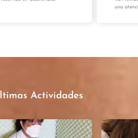
una atenc
ltimas Actividades