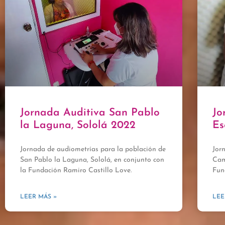
Jornada Auditiva San Pablo
Jo
la Laguna, Sololá 2022
Es
Jornada de audiometrías para la población de
Jor
San Pablo la Laguna, Sololá, en conjunto con
Cam
la Fundación Ramiro Castillo Love.
Fun
LEER MÁS »
LEE