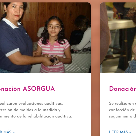
onación ASORGUA
Donación
realizaron evaluaciones auditivas,
Se realizaron 
fección de moldes a la medida y
confección de
uimiento de la rehabilitación auditiva.
seguimiento de
R MÁS »
LEER MÁS »