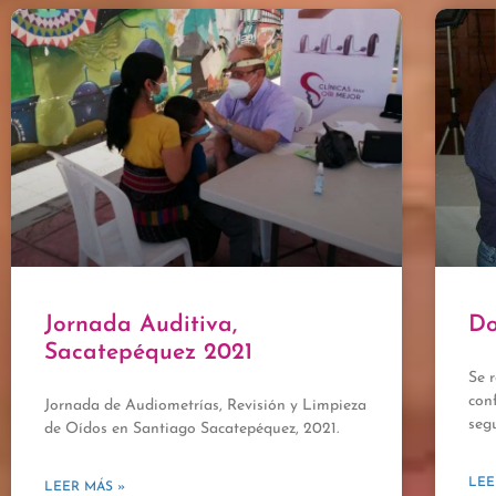
Jornada Auditiva,
D
Sacatepéquez 2021
Se 
con
Jornada de Audiometrías, Revisión y Limpieza
seg
de Oídos en Santiago Sacatepéquez, 2021.
LEE
LEER MÁS »