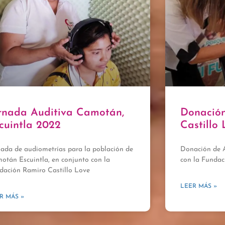
rnada Auditiva Camotán,
Donació
cuintla 2022
Castillo 
nada de audiometrías para la población de
Donación de A
otán Escuintla, en conjunto con la
con la Fundac
dación Ramiro Castillo Love
LEER MÁS »
R MÁS »