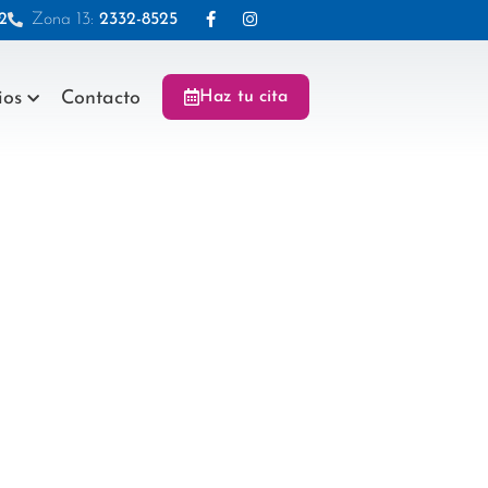
2
Zona 13:
2332-8525
ios
Contacto
Haz tu cita