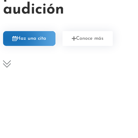
audición
Haz una cita
Conoce más